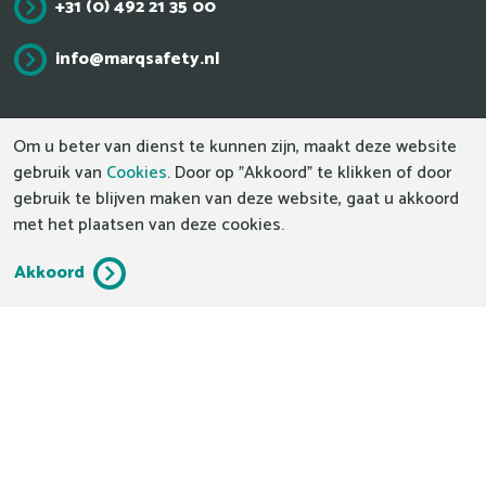
+31 (0) 492 21 35 00
info@marqsafety.nl
De absolute top in veiligheid.
Om u beter van dienst te kunnen zijn, maakt deze website
gebruik van
Cookies
. Door op "Akkoord" te klikken of door
gebruik te blijven maken van deze website, gaat u akkoord
met het plaatsen van deze cookies.
Disclaimer & Privacy
Cookies
Voorwaarden
Akkoord
Beleidsverklaring
Webdesign by Applepie