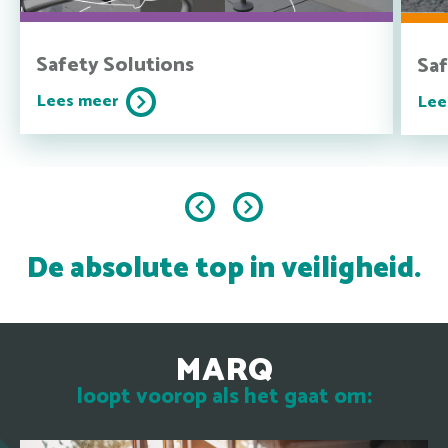
Safety Solutions
Saf
Lees meer
Lee
De absolute top in veiligheid.
MARQ
loopt voorop als het gaat om: