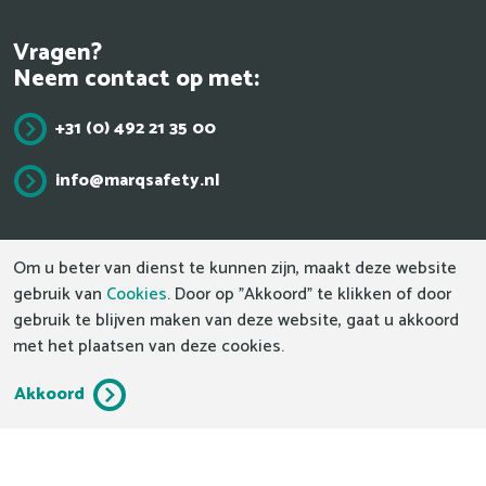
Vragen?
Neem contact op met:
+31 (0) 492 21 35 00
info@marqsafety.nl
De absolute top in veiligheid.
Om u beter van dienst te kunnen zijn, maakt deze website
gebruik van
Cookies
. Door op "Akkoord" te klikken of door
gebruik te blijven maken van deze website, gaat u akkoord
met het plaatsen van deze cookies.
Disclaimer & Privacy
Cookies
Voorwaarden
Akkoord
Beleidsverklaring
Webdesign by Applepie